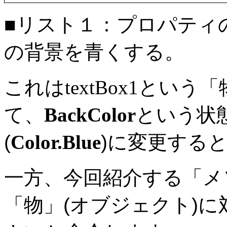
■リスト１：プロパティ
の背景を青くする。
これは
textBox1
という「
て、
BackColor
という状
(
Color.Blue
)に変更する
一方、今回紹介する「メ
「物」(オブジェクト)