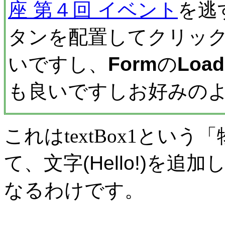
座 第４回 イベント
を逃
タンを配置してクリッ
いですし、
Form
の
Load
も良いですしお好みの
これは
textBox1
という「
て、文字(Hello!)を
なるわけです。