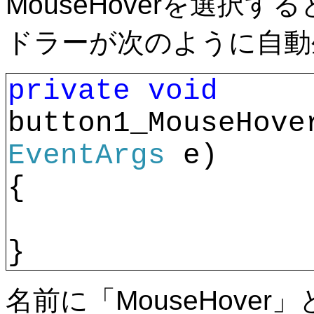
MouseHoverを選択する
ドラーが次のように自動
private
void 
button1_MouseHove
EventArgs 
e)
{
}
名前に「MouseHover」