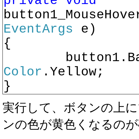
private
void 
button1_MouseHove
EventArgs 
e)
{
Color
.Yellow;
}
実行して、ボタンの上に
ンの色が黄色くなるのが