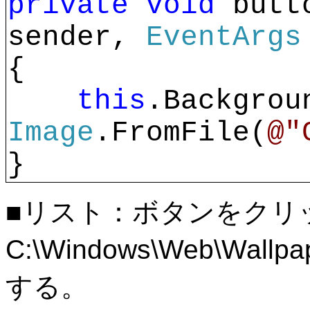
private
void 
butt
sender, 
EventArgs
{
    this
Image
.FromFile(
@"
}
■リスト：ボタンをクリ
C:\Windows\Web\Wallp
する。