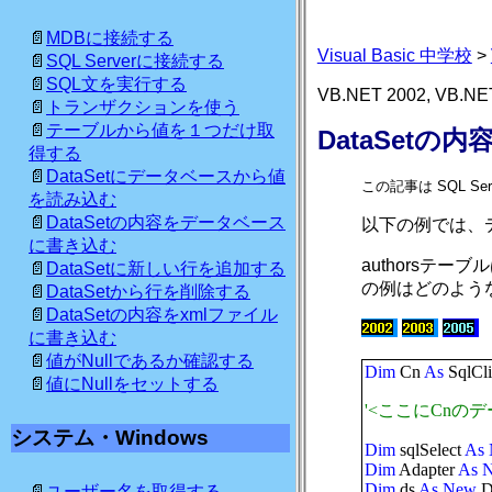
MDBに接続する
Visual Basic 中学校
>
SQL Serverに接続する
SQL文を実行する
VB.NET 2002, VB.NE
トランザクションを使う
テーブルから値を１つだけ取
DataSetの
得する
DataSetにデータベースから値
この記事は SQL 
を読み込む
DataSetの内容をデータベース
以下の例では、デ
に書き込む
authorsテ
DataSetに新しい行を追加する
の例はどのよう
DataSetから行を削除する
DataSetの内容をxmlファイル
に書き込む
値がNullであるか確認する
Dim
Cn
As
SqlCli
値にNullをセットする
'<ここにCn
システム・Windows
Dim
sqlSelect
As
Dim
Adapter
As
Dim
ds
As
New
D
ユーザー名を取得する