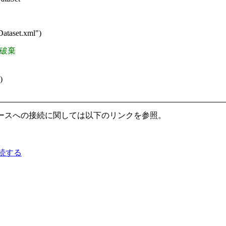
ataset.xml")
の破棄
)
ースへの接続に関しては以下のリンクを参照。
接続する