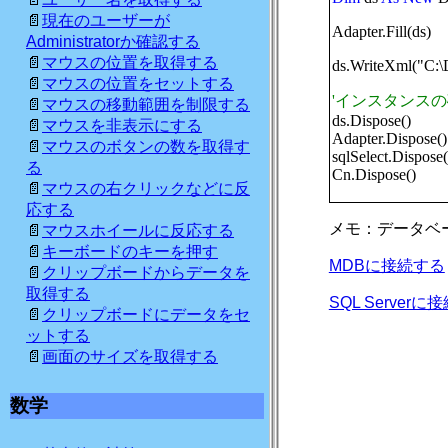
現在のユーザーが
Adapter.Fill(ds)
Administratorか確認する
マウスの位置を取得する
ds.WriteXml("C:\D
マウスの位置をセットする
'インスタンス
マウスの移動範囲を制限する
ds.Dispose()
マウスを非表示にする
Adapter.Dispose()
マウスのボタンの数を取得す
sqlSelect.Dispose(
る
Cn.Dispose()
マウスの右クリックなどに反
応する
メモ：データベ
マウスホイールに反応する
キーボードのキーを押す
MDBに接続する
クリップボードからデータを
取得する
SQL Serverに
クリップボードにデータをセ
ットする
画面のサイズを取得する
数学