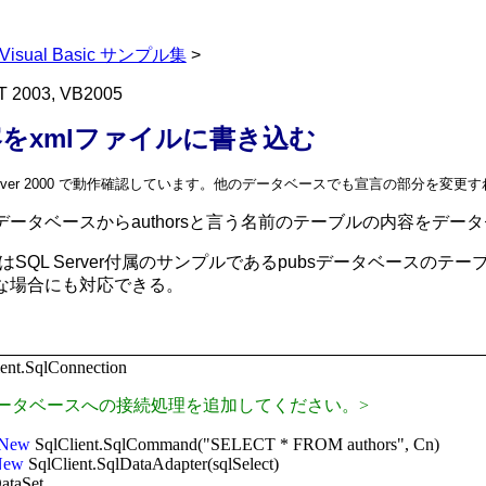
Visual Basic サンプル集
>
T 2003, VB2005
内容をxmlファイルに書き込む
Server 2000 で動作確認しています。他のデータベースでも宣言の部分を変
ータベースからauthorsと言う名前のテーブルの内容をデータセット
ーブルはSQL Server付属のサンプルであるpubsデータベー
な場合にも対応できる。
ent.SqlConnection
のデータベースへの接続処理を追加してください。>
New
SqlClient.SqlCommand("SELECT * FROM authors", Cn)
New
SqlClient.SqlDataAdapter(sqlSelect)
ataSet