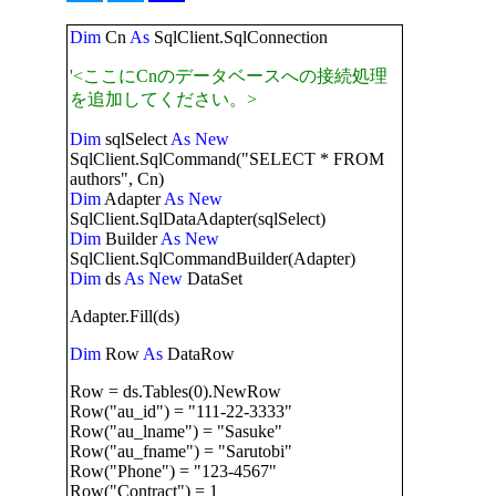
Dim
Cn
As
SqlClient.SqlConnection
'<ここにCnのデータベースへの接続処理
を追加してください。>
Dim
sqlSelect
As
New
SqlClient.SqlCommand("SELECT * FROM
authors", Cn)
Dim
Adapter
As
New
SqlClient.SqlDataAdapter(sqlSelect)
Dim
Builder
As
New
SqlClient.SqlCommandBuilder(Adapter)
Dim
ds
As
New
DataSet
Adapter.Fill(ds)
Dim
Row
As
DataRow
Row = ds.Tables(0).NewRow
Row("au_id") = "111-22-3333"
Row("au_lname") = "Sasuke"
Row("au_fname") = "Sarutobi"
Row("Phone") = "123-4567"
Row("Contract") = 1