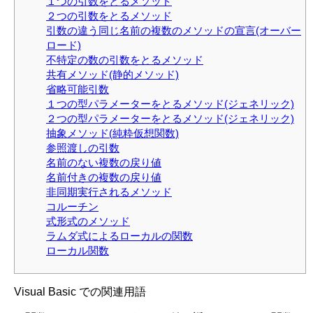
１つの引数をとるメソッド
２つの引数をとるメソッド
引数の違う同じ名前の複数のメソッドの宣言(オーバー
ロード)
不特定の数の引数をとるメソッド
共有メソッド(静的メソッド)
省略可能引数
１つの型パラメーターをとるメソッド(ジェネリック)
２つの型パラメーターをとるメソッド(ジェネリック)
抽象メソッド(純粋仮想関数)
参照渡しの引数
名前のない複数の戻り値
名前付きの複数の戻り値
非同期実行されるメソッド
コルーチン
式形式のメソッド
ラムダ式によるローカルの関数
ローカル関数
Visual Basic での関連用語