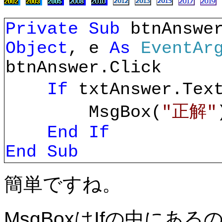
Private Sub
btnAnswe
Object
, e
As
EventAr
btnAnswer.Click
If
txtAnswer.Te
MsgBox(
"正解"
End If
End Sub
簡単ですね。
MsgBoxはIfの中に