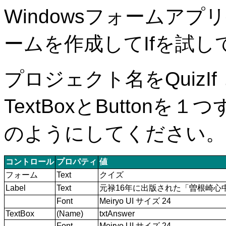
Windowsフォームア
ームを作成してIfを試
プロジェクト名をQuizIf
TextBoxとButton
のようにしてください。
コントロール
プロパティ
値
フォーム
Text
クイズ
Label
Text
元禄16年に出版された「曽根崎心
Font
Meiryo UI サイズ 24
TextBox
(Name)
txtAnswer
Font
Meiryo UI サイズ 24