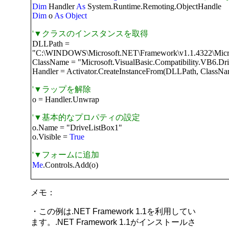
Dim
Handler
As
System.Runtime.Remoting.ObjectHandle
Dim
o
As
Object
'▼クラスのインスタンスを取得
DLLPath =
"C:\WINDOWS\Microsoft.NET\Framework\v1.1.4322\Microsof
ClassName = "Microsoft.VisualBasic.Compatibility.VB6.Dr
Handler = Activator.CreateInstanceFrom(DLLPath, ClassNa
'▼ラップを解除
o = Handler.Unwrap
'▼基本的なプロパティの設定
o.Name = "DriveListBox1"
o.Visible =
True
'▼フォームに追加
Me
.Controls.Add(o)
メモ：
・この例は.NET Framework 1.1を利用してい
ます。.NET Framework 1.1がインストールさ