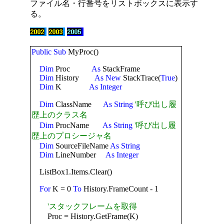
ファイル名・行番号をリストボックスに表示す
る。
Public
Sub
MyProc()
Dim
Proc
As
StackFrame
Dim
History
As
New
StackTrace(
True
)
Dim
K
As
Integer
Dim
ClassName
As
String
'呼び出し履
歴上のクラス名
Dim
ProcName
As
String
'呼び出し履
歴上のプロシージャ名
Dim
SourceFileName
As
String
Dim
LineNumber
As
Integer
ListBox1.Items.Clear()
For
K = 0
To
History.FrameCount - 1
'スタックフレームを取得
Proc = History.GetFrame(K)