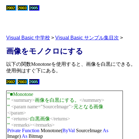
Visual Basic 中学校
>
Visual Basic サンプル集目次
>
画像をモノクロにする
以下の関数
Monotone
を使用すると、画像を白黒にできる。
使用例はすぐ下にある。
'''■Monotone
'''
<summary>
画像を白黒にする。
</summary>
'''
<param name="SourceImage">
元となる画像
</param>
'''
<returns>
白黒画像
</returns>
'''
<remarks></remarks>
Private
Function
Monotone(
ByVal
SourceImage
As
Image)
As
Bitmap