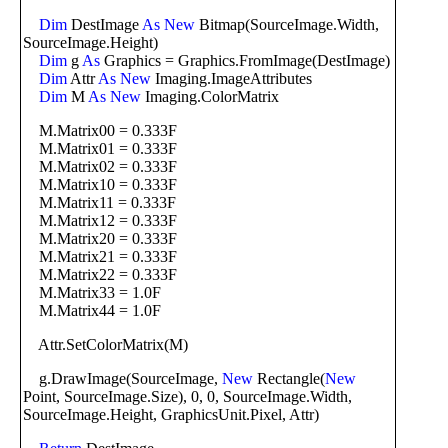
Dim
DestImage
As
New
Bitmap(SourceImage.Width,
SourceImage.Height)
Dim
g
As
Graphics = Graphics.FromImage(DestImage)
Dim
Attr
As
New
Imaging.ImageAttributes
Dim
M
As
New
Imaging.ColorMatrix
M.Matrix00 = 0.333F
M.Matrix01 = 0.333F
M.Matrix02 = 0.333F
M.Matrix10 = 0.333F
M.Matrix11 = 0.333F
M.Matrix12 = 0.333F
M.Matrix20 = 0.333F
M.Matrix21 = 0.333F
M.Matrix22 = 0.333F
M.Matrix33 = 1.0F
M.Matrix44 = 1.0F
Attr.SetColorMatrix(M)
g.DrawImage(SourceImage,
New
Rectangle(
New
Point, SourceImage.Size), 0, 0, SourceImage.Width,
SourceImage.Height, GraphicsUnit.Pixel, Attr)