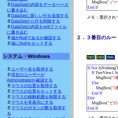
MsgBox(
"ノ
DataSetの内容をデータベース
End
If
に書き込む
DataSetに新しい行を追加する
メモ：選択され
DataSetから行を削除する
DataSetの内容をxmlファイル
に書き込む
２．３番目のルー
値がNullであるか確認する
値にNullをセットする
システム・Windows
If
Not
IsNothing(
ユーザー名を取得する
If
TreeView1.Se
現在のユーザーが
MsgBox(
"
Administratorか確認する
Else
マウスの位置を取得する
MsgBox(
"
マウスの位置をセットする
End
If
マウスの移動範囲を制限する
Else
マウスを非表示にする
MsgBox(
"ど
マウスのボタンの数を取得す
End
If
る