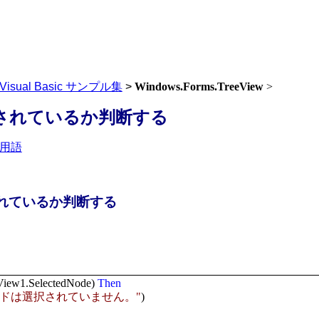
Visual Basic サンプル集
>
Windows.Forms.TreeView
>
されているか判断する
用語
れているか判断する
View1.SelectedNode)
Then
ードは選択されていません。"
)