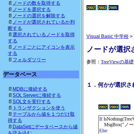
ノードの数を取得する
ノードを選択する
ノードの選択を解除する
ノードが選択されているか判
断する
選択されているノードを取得
Visual Basic 中学校
>
する
ノードごとにアイコンを表示
ノードが選択
する
フォルダツリー
参照：
TreeView
の基礎
データベース
１．何かが選択さ
MDBに接続する
SQL Serverに接続する
SQL文を実行する
トランザクションを使う
テーブルから値を１つだけ取
If
IsNothing(Tree
得する
MsgBox(
"ノ
DataSetにデータベースから値
Else
を読み込む