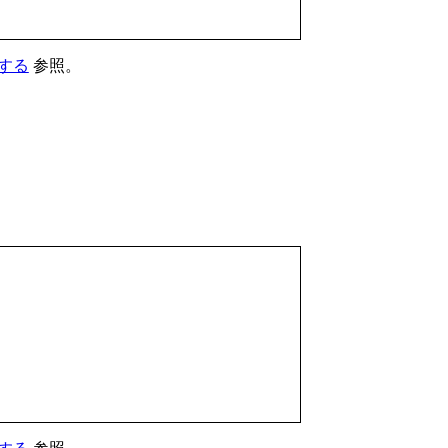
する
参照。