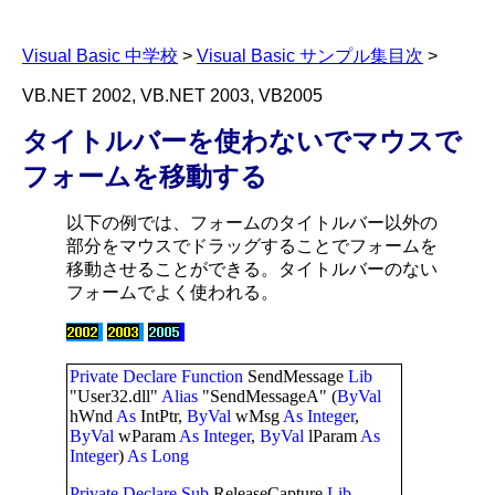
Visual Basic 中学校
>
Visual Basic サンプル集目次
>
VB.NET 2002, VB.NET 2003, VB2005
タイトルバーを使わないでマウスで
フォームを移動する
以下の例では、フォームのタイトルバー以外の
部分をマウスでドラッグすることでフォームを
移動させることができる。タイトルバーのない
フォームでよく使われる。
Private
Declare
Function
SendMessage
Lib
"User32.dll"
Alias
"SendMessageA" (
ByVal
hWnd
As
IntPtr,
ByVal
wMsg
As
Integer
,
ByVal
wParam
As
Integer
,
ByVal
lParam
As
Integer
)
As
Long
Private
Declare
Sub
ReleaseCapture
Lib