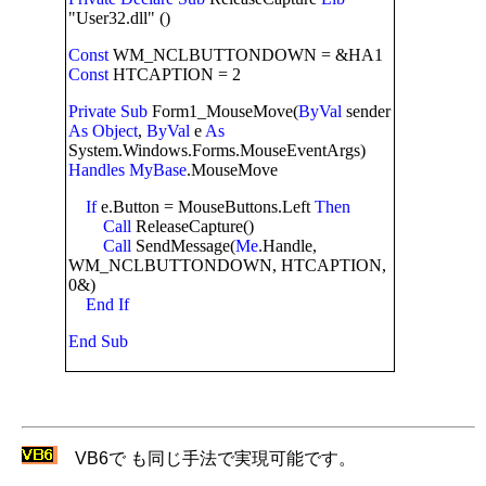
"User32.dll" ()
Const
WM_NCLBUTTONDOWN = &HA1
Const
HTCAPTION = 2
Private
Sub
Form1_MouseMove(
ByVal
sender
As
Object
,
ByVal
e
As
System.Windows.Forms.MouseEventArgs)
Handles
MyBase
.MouseMove
If
e.Button = MouseButtons.Left
Then
Call
ReleaseCapture()
Call
SendMessage(
Me
.Handle,
WM_NCLBUTTONDOWN, HTCAPTION,
0&)
End
If
End
Sub
VB6で も同じ手法で実現可能です。