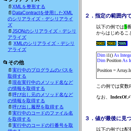
XMLを整形する
DataContractを使用したXML
２．指定の範囲内
のシリアライズ・デシリアライ
ズ
以下の例では
5
JSONのシリアライズ・デシリ
からはじめるこ
アライズ
XMLのシリアライズ・デシリ
アライズ
Dim
i1()
As
Integ
Dim
Position
As
I
その他
実行中のプログラムのパスを
Position = Array.
取得する
現在実行中のメソッド名など
この例では変数
P
の情報を取得する
呼び出し元のメソッド名など
なお、
IndexOf
メ
の情報を取得する
呼び出し履歴を取得する
実行中のコードのファイル名
３
．値が最後に見
を取得する
実行中のコードの行番号を取
以下の例では配