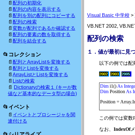
配列の初期化
配列の内容を表示する
Visual Basic 中学校
>
配列を別の配列にコピーする
配列の検索
VB.NET 2002, VB.NE
変数が配列であるか確認する
配列の要素の数を取得する
配列の検索
配列を結合する
１．値が最初に見
コレクション
配列とArrayListを変換する
以下の例では配
配列とListを変換する
ArrayListとListを変換する
Listの検索
Dim
i1()
As
Integ
Dictionaryの検索１ (キーが数
Dim
Position
As
I
値など基本的なデータ型の場合)
Position = Array.I
イベント
イベントとプロシージャを関
この例では変数
P
連付ける
なお、
IndexOf
メ
シリアライズ