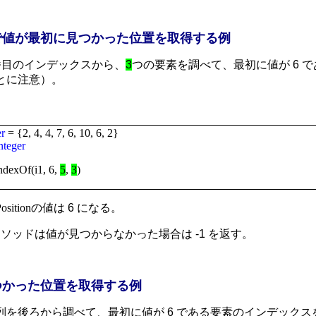
で値が最初に見つかった位置を取得する例
番目のインデックスから、
3
つの要素を調べて、最初に値が 6 
とに注意）。
er
= {2, 4, 4, 7, 6, 10, 6, 2}
nteger
IndexOf(i1, 6,
5
,
3
)
osition
の値は 6 になる。
ソッドは値が見つからなかった場合は -1 を返す。
つかった位置を取得する例
列を後ろから調べて、最初に値が 6 である要素のインデックス