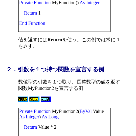
Private
Function
MyFunction()
As
Integer
Return
1
End
Function
値を返すには
Return
を使う。この例では常に 1
を返す。
２．引数を１つ持つ関数を宣言する例
数値型の引数を１つ取り、長整数型の値を返す
関数
MyFunction2
を宣言する例
Private
Function
MyFunction2(
ByVal
Value
As
Integer
)
As
Long
Return
Value * 2