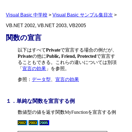
Visual Basic 中学校
>
Visual Basic サンプル集目次
>
VB.NET 2002, VB.NET 2003, VB2005
関数の宣言
以下はすべて
Private
で宣言する場合の例だが、
Private
の他に
Public, Friend, Protected
で宣言す
ることもできる。これらの違いについては別項
「
宣言の効果
」を参照。
参照：
データ型
、
宣言の効果
１．単純な関数を宣言する例
数値型の値を返す関数
MyFunction
を宣言する例