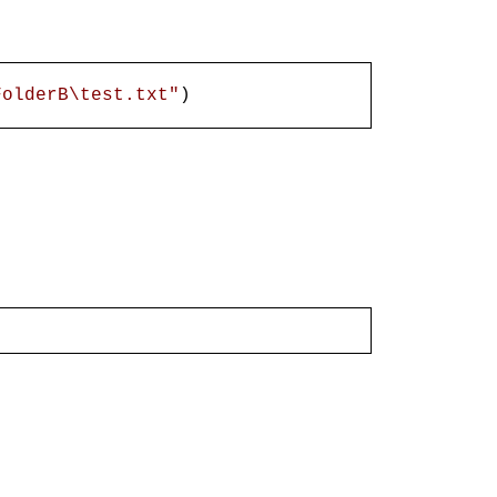
FolderB\test.txt"
)
)