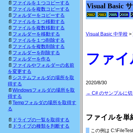
ファイルを１つコピーする
Visual Basi
ファイルを複数コピーする
フォルダーをコピーする
ファイルを１つ移動する
ファイルを複数移動する
Visual Basic 中学校
>
フォルダーを移動する
ファイルを１つ削除する
ファイルを複数削除する
フォルダーを削除する
ファイ
フォルダーを作る
ファイルやフォルダーの名前
を変更する
システムフォルダの場所を取
2020/8/30
得する
Windowsフォルダの場所を取
→ C# のサンプルに
得する
Tempフォルダの場所を取得す
る
ファイルを単
ドライブの一覧を取得する
ドライブの種類を判断する
この例は C:\FileTest\