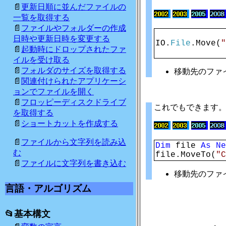
更新日順に並んだファイルの
一覧を取得する
ファイルやフォルダーの作成
日時や更新日時を変更する
IO.
File
.Move(
"
起動時にドロップされたファ
イルを受け取る
フォルダのサイズを取得する
移動先のファ
関連付けられたアプリケーシ
ョンでファイルを開く
フロッピーディスクドライブ
これでもできます
を取得する
ショートカットを作成する
ファイルから文字列を読み込
Dim
file
As N
む
file.MoveTo(
"C
ファイルに文字列を書き込む
移動先のファ
言語・アルゴリズム
基本構文