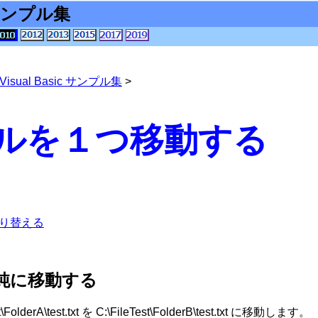
c サンプル集
Visual Basic サンプル集
>
ルを１つ移動する
切り替える
純に移動する
FolderA\test.txt を C:\FileTest\FolderB\test.txt に移動します。