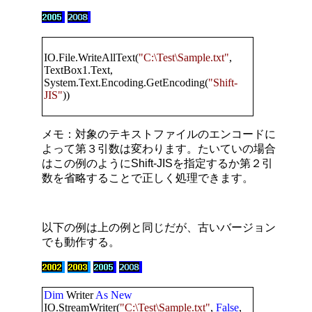
IO.File.WriteAllText(
"C:\Test\Sample.txt"
,
TextBox1.Text,
System.Text.Encoding.GetEncoding(
"Shift-
JIS"
))
メモ：対象のテキストファイルのエンコードに
よって第３引数は変わります。たいていの場合
はこの例のようにShift-JISを指定するか第２引
数を省略することで正しく処理できます。
以下の例は上の例と同じだが、古いバージョン
でも動作する。
Dim
Writer
As
New
IO.StreamWriter(
"C:\Test\Sample.txt"
,
False
,